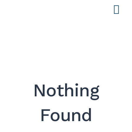
Skip
to
M
content
Nothing
Found