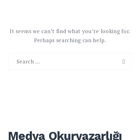
It seems we can’t find what you’re looking for.
Perhaps searching can help.
Search
for:
SEAR
English
Search
for:
SEARCH
Medya Okuryazarlığı